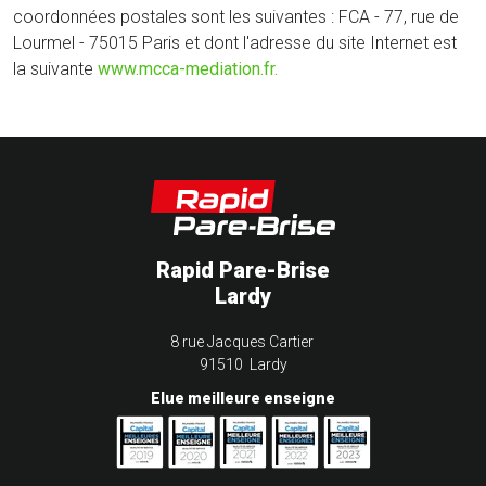
coordonnées postales sont les suivantes : FCA - 77, rue de
Lourmel - 75015 Paris et dont l'adresse du site Internet est
la suivante
www.mcca-mediation.fr.
Rapid Pare-Brise
Lardy
8 rue Jacques Cartier
91510 Lardy
Elue meilleure enseigne